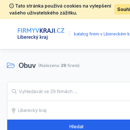
Tato stránka používá cookies na vylepšení
Souh
vašeho uživatelského zážitku.
|
katalog firem v Libereckém kr
Obuv
(Nalezeno
29
firem)
Hledat