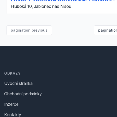
Hluboká 10, Jablonec nad Nisou
pagination.previous
paginatio
Footer
ODKAZY
Úvodní stránka
Obchodní podmínky
Inzerce
Kontakty