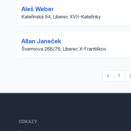
Aleš Weber
Kateřinská 94, Liberec XVII-Kateřinky
Allan Janeček
Švermova 268/76, Liberec X-Františkov
1
Footer
ODKAZY