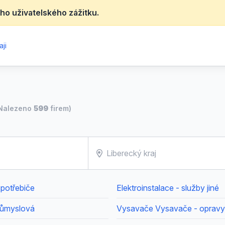
ho uživatelského zážitku.
ji
Nalezeno
599
firem)
spotřebiče
Elektroinstalace - služby jiné
růmyslová
Vysavače Vysavače - opravy