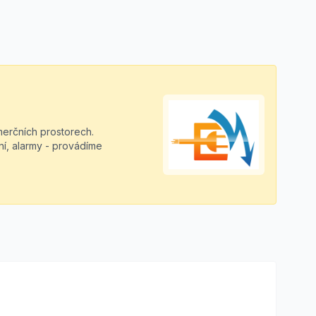
erčních prostorech.
ní, alarmy - provádíme
.