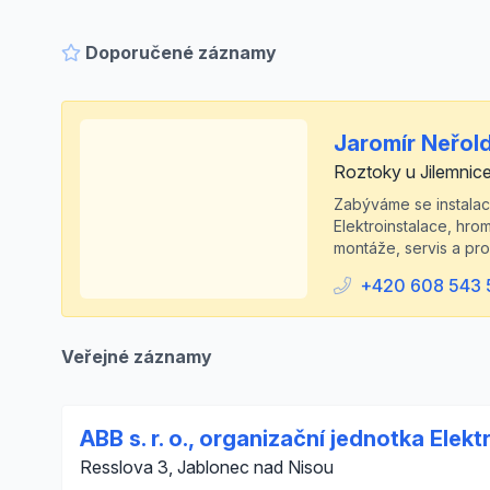
Doporučené záznamy
Jaromír Neřol
Roztoky u Jilemnice
Zabýváme se instalac
Elektroinstalace, hr
montáže, servis a pro
+420 608 543 
Veřejné záznamy
ABB s. r. o., organizační jednotka Elek
Resslova 3, Jablonec nad Nisou