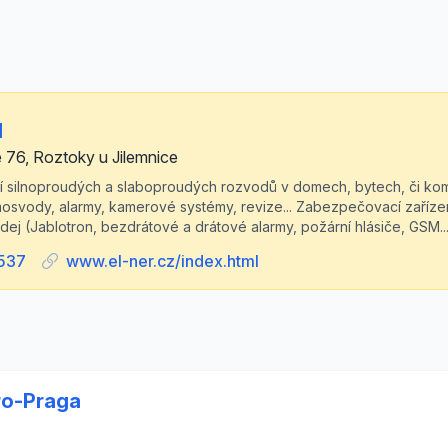
d
 76, Roztoky u Jilemnice
í silnoproudých a slaboproudých rozvodů v domech, bytech, či kom
omosvody, alarmy, kamerové systémy, revize... Zabezpečovací zaříze
dej (Jablotron, bezdrátové a drátové alarmy, požární hlásiče, GSM..
537
www.el-ner.cz/index.html
tro-Praga