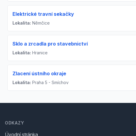
Elektrické travní sekačky
Lokalita:
Němčice
Sklo a zrcadla pro stavebnictví
Lokalita:
Hranice
Zlacení ústního okraje
Lokalita:
Praha 5 - Smíchov
Footer
ODKAZY
Úvodní stránka