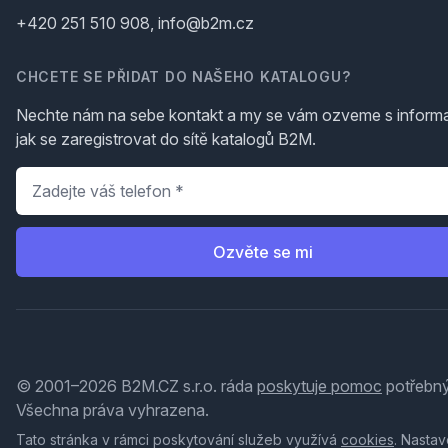
+420 251 510 908, info@b2m.cz
CHCETE SE PŘIDAT DO NAŠEHO KATALOGU?
Nechte nám na sebe kontakt a my se vám ozveme s inform
jak se zaregistrovat do sítě katalogů B2M.
Telefon
*
Ozvěte se mi
© 2001–2026 B2M.CZ s.r.o. ráda
poskytuje pomoc
potřebný
Všechna práva vyhrazena.
Tato stránka v rámci poskytování služeb využívá
cookies
. Nastav