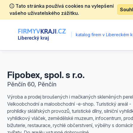
Tato stránka používá cookies na vylepšení
Souh
vašeho uživatelského zážitku.
|
katalog firem v Libereckém kr
Fipobex, spol. s r.o.
Pěnčín 60, Pěnčín
Výroba a prodej broušených i mačkaných skleněných perel
Velkoobchodní a maloobchodní -e-shop. Turistický areál -
prohlídky sklářských provozů, turistické dílny, silniční vyhlí
vyhlídkový vláček, zemědělské muzeum, infocentrum, pro
bižuterie, restaurace, rychlé občerstvení, výběhy s domácí
zvířaty. Do areálu vstupné dobrovolné