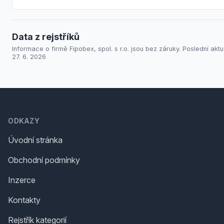
Data z rejstříků
Informace o firmě Fipobex, spol. s r.o. jsou bez záruky. Poslední aktu
27. 6. 2026
Footer
ODKAZY
Úvodní stránka
Obchodní podmínky
Inzerce
Kontakty
Rejstřík kategorií